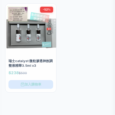
-52%
瑞士catalyst 微粒滲透神效調
整液精華3.5ml x3
$238
$500
加入購物車