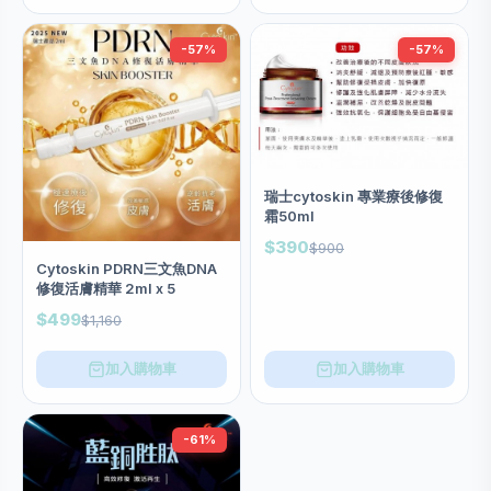
-57%
-57%
瑞士cytoskin 專業療後修復
霜50ml
$390
$900
Cytoskin PDRN三文魚DNA
修復活膚精華 2ml x 5
$499
$1,160
加入購物車
加入購物車
-61%