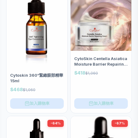
CytoSkin Centella Asiatica
Moisture Barrier Repairing
Cream 積雪草水磁屏乳霜
$418
$1,060
50ml
Cytoskin 360°緊緻眼部精華
15ml
$468
$1,060
加入購物車
加入購物車
-64%
-67%