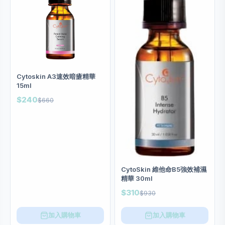
Cytoskin A3速效暗瘡精華
15ml
$240
$660
CytoSkin 維他命B5強效補濕
精華 30ml
$310
$930
加入購物車
加入購物車