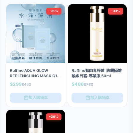
-35%
-33%
Raffine AQUA GLOW
Raffine類肉毒桿菌-防曬隔離
REPLENISHING MASK Q10
緊緻日霜-專業版 50ml
水漾煥發面膜 (1盒6塊）
$299
$488
$460
$730
加入購物車
加入購物車
-36%