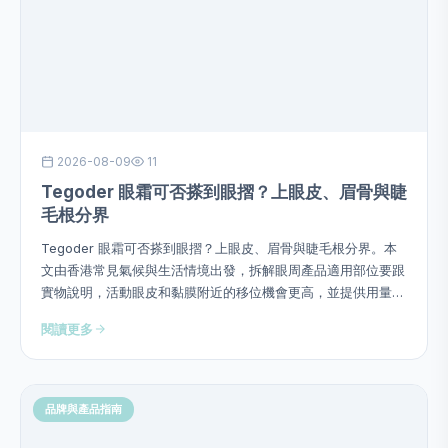
2026-08-09
11
Tegoder 眼霜可否搽到眼摺？上眼皮、眉骨與睫
毛根分界
Tegoder 眼霜可否搽到眼摺？上眼皮、眉骨與睫毛根分界。本
文由香港常見氣候與生活情境出發，拆解眼周產品適用部位要跟
實物說明，活動眼皮和黏膜附近的移位機會更高，並提供用量、
次序、頻率、停止警號及四星期觀察方法，避免硬塞成分或作過
閱讀更多
度功效承諾。
品牌與產品指南