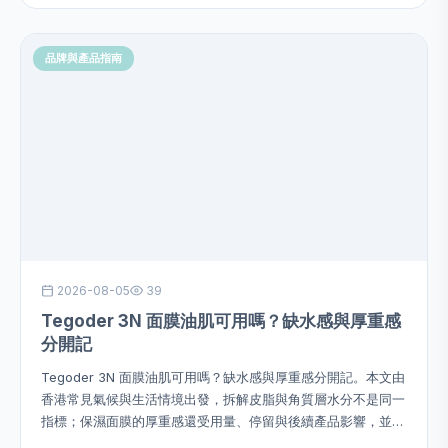
品牌與產品指南
2026-08-05
39
Tegoder 3N 面膜油肌可用嗎？缺水感與厚重感
分開記
Tegoder 3N 面膜油肌可用嗎？缺水感與厚重感分開記。本文由
香港常見氣候與生活情境出發，拆解皮脂與角質層水分不是同一
指標；保濕面膜的厚重感還受用量、停留與後續產品影響，並提
供用量、次序、頻率、停止警號及四星期觀察方法，避免硬塞成