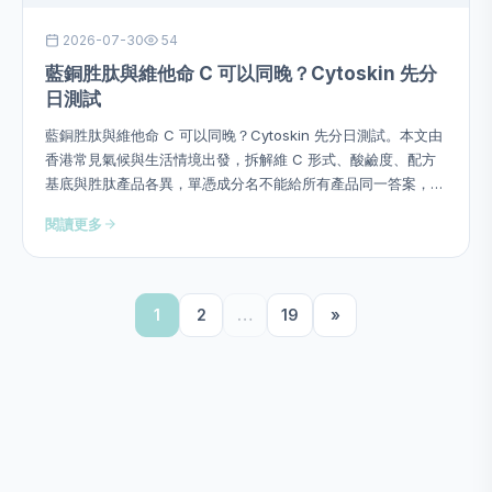
2026-07-30
54
藍銅胜肽與維他命 C 可以同晚？Cytoskin 先分
日測試
藍銅胜肽與維他命 C 可以同晚？Cytoskin 先分日測試。本文由
香港常見氣候與生活情境出發，拆解維 C 形式、酸鹼度、配方
基底與胜肽產品各異，單憑成分名不能給所有產品同一答案，並
提供用量、次序、頻率、停止警號及四星期觀察方法，避免硬塞
閱讀更多
成分或作過度功效承諾。
1
2
…
19
»