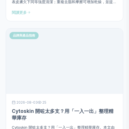
表皮膚欠下同等強度清潔；重複去脂和摩擦可增加乾燥，並提供
用量、次序、頻率、停止警號及四星期觀察方法，避免硬塞成分
閱讀更多
或作過度功效承諾。
品牌與產品指南
2026-08-03
25
Cytoskin 開咗太多支？用「一入一出」整理精
華庫存
Cytoskin 開咗太多支？用「一入一出」整理精華庫存。本文由