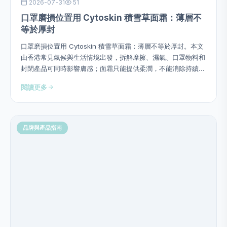
2026-07-31
51
口罩磨損位置用 Cytoskin 積雪草面霜：薄層不
等於厚封
口罩磨損位置用 Cytoskin 積雪草面霜：薄層不等於厚封。本文
由香港常見氣候與生活情境出發，拆解摩擦、濕氣、口罩物料和
封閉產品可同時影響膚感；面霜只能提供柔潤，不能消除持續摩
擦源，並提供用量、次序、頻率、停止警號及四星期觀察方法，
閱讀更多
避免硬塞成分或作過度功效承諾。
品牌與產品指南