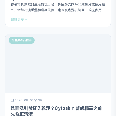
香港常見氣候與生活情境出發，拆解多支同時開啟會分散使用頻
率、增加功能重疊和過期風險，也令反應難以歸因，並提供用
量、次序、頻率、停止警號及四星期觀察方法，避免硬塞成分或
閱讀更多
作過度功效承諾。
品牌與產品指南
2026-08-02
39
洗面洗到發紅先乾淨？Cytoskin 舒緩精華之前
先修正清潔