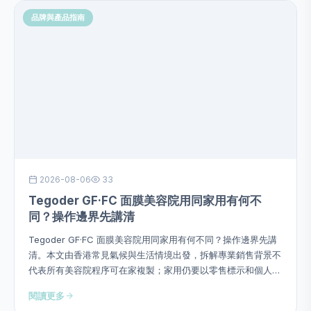
品牌與產品指南
2026-08-06
33
Tegoder GF·FC 面膜美容院用同家用有何不
同？操作邊界先講清
Tegoder GF·FC 面膜美容院用同家用有何不同？操作邊界先講
清。本文由香港常見氣候與生活情境出發，拆解專業銷售背景不
代表所有美容院程序可在家複製；家用仍要以零售標示和個人耐
受為準，並提供用量、次序、頻率、停止警號及四星期觀察方
閱讀更多
法，避免硬塞成分或作過度功效承諾。