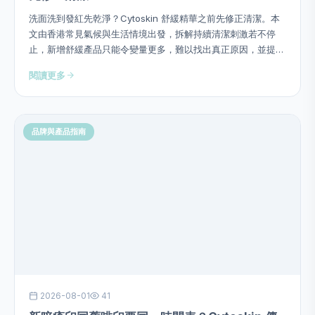
洗面洗到發紅先乾淨？Cytoskin 舒緩精華之前先修正清潔。本
文由香港常見氣候與生活情境出發，拆解持續清潔刺激若不停
止，新增舒緩產品只能令變量更多，難以找出真正原因，並提供
用量、次序、頻率、停止警號及四星期觀察方法，避免硬塞成分
閱讀更多
或作過度功效承諾。
品牌與產品指南
2026-08-01
41