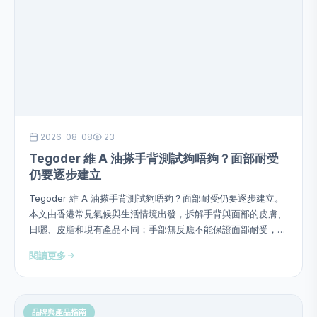
2026-08-08
23
Tegoder 維 A 油搽手背測試夠唔夠？面部耐受
仍要逐步建立
Tegoder 維 A 油搽手背測試夠唔夠？面部耐受仍要逐步建立。
本文由香港常見氣候與生活情境出發，拆解手背與面部的皮膚、
日曬、皮脂和現有產品不同；手部無反應不能保證面部耐受，並
提供用量、次序、頻率、停止警號及四星期觀察方法，避免硬塞
閱讀更多
成分或作過度功效承諾。
品牌與產品指南