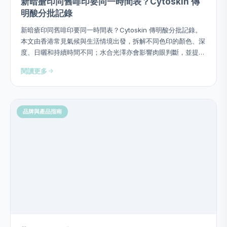
新暗瘡印同舊啡印要同一時間表？Cytoskin 傳
明酸分批記錄
新暗瘡印同舊啡印要同一時間表？Cytoskin 傳明酸分批記錄。
本文由香港常見氣候與生活情境出發，拆解不同色印的顏色、深
度、日曬和持續時間不同；水合光澤亦會影響肉眼判斷，並提供
用量、次序、頻率、停止警號及四星期觀察方法，避免硬塞成分
閱讀更多
或作過度功效承諾。
品牌與產品指南