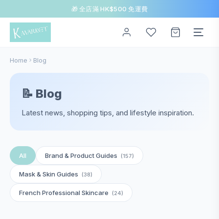
🎁 全店滿 HK$500 免運費
Home
Blog
📝 Blog
Latest news, shopping tips, and lifestyle inspiration.
All
Brand & Product Guides
(157)
Mask & Skin Guides
(38)
French Professional Skincare
(24)