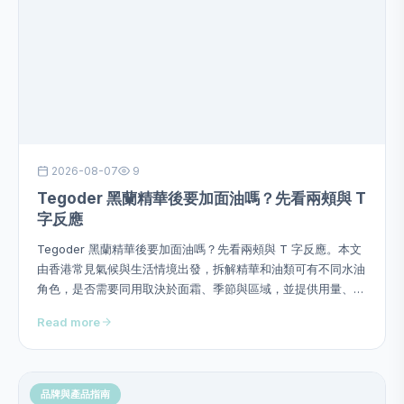
2026-08-07
9
Tegoder 黑蘭精華後要加面油嗎？先看兩頰與 T
字反應
Tegoder 黑蘭精華後要加面油嗎？先看兩頰與 T 字反應。本文
由香港常見氣候與生活情境出發，拆解精華和油類可有不同水油
角色，是否需要同用取決於面霜、季節與區域，並提供用量、次
序、頻率、停止警號及四星期觀察方法，避免硬塞成分或作過度
Read more
功效承諾。
品牌與產品指南