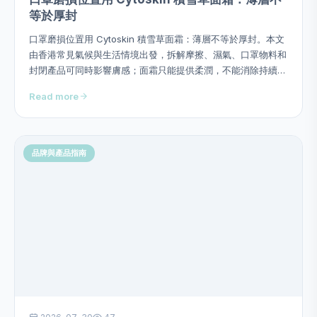
等於厚封
口罩磨損位置用 Cytoskin 積雪草面霜：薄層不等於厚封。本文
由香港常見氣候與生活情境出發，拆解摩擦、濕氣、口罩物料和
封閉產品可同時影響膚感；面霜只能提供柔潤，不能消除持續摩
擦源，並提供用量、次序、頻率、停止警號及四星期觀察方法，
Read more
避免硬塞成分或作過度功效承諾。
品牌與產品指南