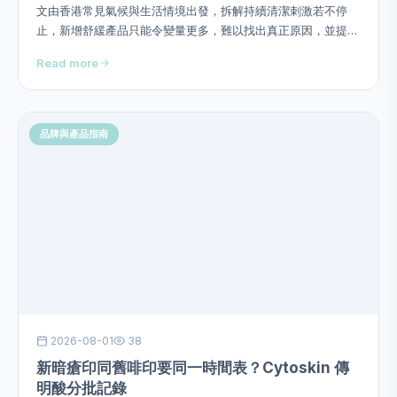
文由香港常見氣候與生活情境出發，拆解持續清潔刺激若不停
止，新增舒緩產品只能令變量更多，難以找出真正原因，並提供
用量、次序、頻率、停止警號及四星期觀察方法，避免硬塞成分
Read more
或作過度功效承諾。
品牌與產品指南
2026-08-01
38
新暗瘡印同舊啡印要同一時間表？Cytoskin 傳
明酸分批記錄