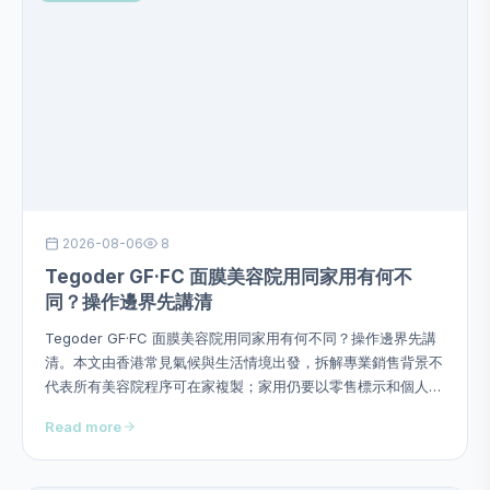
2026-08-06
8
Tegoder GF·FC 面膜美容院用同家用有何不
同？操作邊界先講清
Tegoder GF·FC 面膜美容院用同家用有何不同？操作邊界先講
清。本文由香港常見氣候與生活情境出發，拆解專業銷售背景不
代表所有美容院程序可在家複製；家用仍要以零售標示和個人耐
受為準，並提供用量、次序、頻率、停止警號及四星期觀察方
Read more
法，避免硬塞成分或作過度功效承諾。