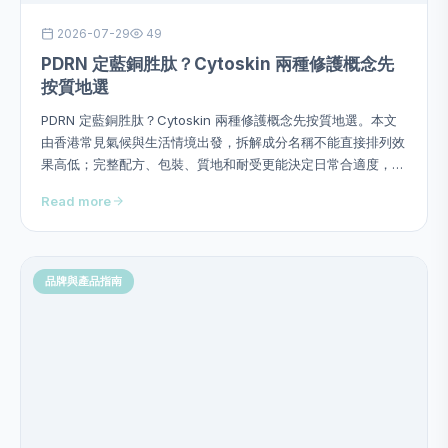
2026-07-29
49
PDRN 定藍銅胜肽？Cytoskin 兩種修護概念先
按質地選
PDRN 定藍銅胜肽？Cytoskin 兩種修護概念先按質地選。本文
由香港常見氣候與生活情境出發，拆解成分名稱不能直接排列效
果高低；完整配方、包裝、質地和耐受更能決定日常合適度，並
提供用量、次序、頻率、停止警號及四星期觀察方法，避免硬塞
Read more
成分或作過度功效承諾。
品牌與產品指南