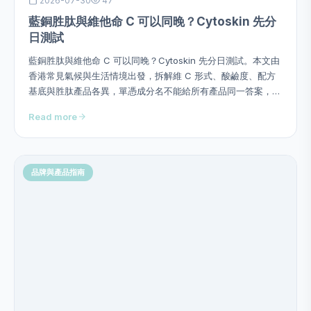
2026-07-30
47
藍銅胜肽與維他命 C 可以同晚？Cytoskin 先分
日測試
藍銅胜肽與維他命 C 可以同晚？Cytoskin 先分日測試。本文由
香港常見氣候與生活情境出發，拆解維 C 形式、酸鹼度、配方
基底與胜肽產品各異，單憑成分名不能給所有產品同一答案，並
提供用量、次序、頻率、停止警號及四星期觀察方法，避免硬塞
Read more
成分或作過度功效承諾。
品牌與產品指南