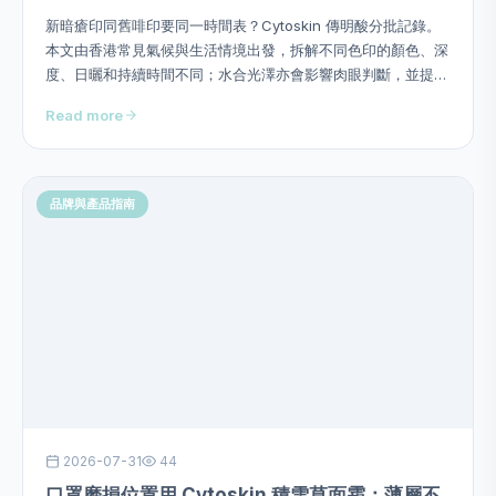
新暗瘡印同舊啡印要同一時間表？Cytoskin 傳明酸分批記錄。
本文由香港常見氣候與生活情境出發，拆解不同色印的顏色、深
度、日曬和持續時間不同；水合光澤亦會影響肉眼判斷，並提供
用量、次序、頻率、停止警號及四星期觀察方法，避免硬塞成分
Read more
或作過度功效承諾。
品牌與產品指南
2026-07-31
44
口罩磨損位置用 Cytoskin 積雪草面霜：薄層不