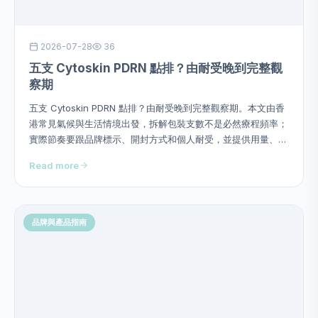
2026-07-28
36
五支 Cytoskin PDRN 點排？由耐受晚到完整觀
察期
五支 Cytoskin PDRN 點排？由耐受晚到完整觀察期。本文由香
港常見氣候與生活情境出發，拆解包裝支數不是必然療程頻率；
實際節奏要跟品牌標示、開封方式和個人耐受，並提供用量、次
序、頻率、停止警號及四星期觀察方法，避免硬塞成分或作過度
Read more
功效承諾。
品牌與產品指南