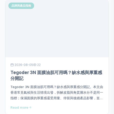
品牌與產品指南
2026-08-05
22
Tegoder 3N 面膜油肌可用嗎？缺水感與厚重感
分開記
Tegoder 3N 面膜油肌可用嗎？缺水感與厚重感分開記。本文由
香港常見氣候與生活情境出發，拆解皮脂與角質層水分不是同一
指標；保濕面膜的厚重感還受用量、停留與後續產品影響，並提
供用量、次序、頻率、停止警號及四星期觀察方法，避免硬塞成
Read more
分或作過度功效承諾。