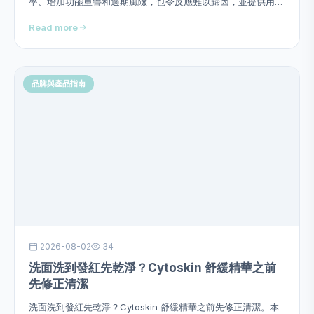
率、增加功能重疊和過期風險，也令反應難以歸因，並提供用
量、次序、頻率、停止警號及四星期觀察方法，避免硬塞成分或
Read more
作過度功效承諾。
品牌與產品指南
2026-08-02
34
洗面洗到發紅先乾淨？Cytoskin 舒緩精華之前
先修正清潔
洗面洗到發紅先乾淨？Cytoskin 舒緩精華之前先修正清潔。本