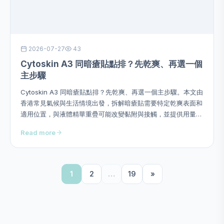
2026-07-27
43
Cytoskin A3 同暗瘡貼點排？先乾爽、再選一個
主步驟
Cytoskin A3 同暗瘡貼點排？先乾爽、再選一個主步驟。本文由
香港常見氣候與生活情境出發，拆解暗瘡貼需要特定乾爽表面和
適用位置，與液體精華重疊可能改變黏附與接觸，並提供用量、
次序、頻率、停止警號及四星期觀察方法，避免硬塞成分或作過
Read more
度功效承諾。
1
2
…
19
»