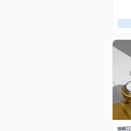
德國mmiracle奇蹟系列
5
手部護理︱足部護理
3
指甲油︱美甲修護
1
日本美容/生活產品
7
最新熱賣產品
18
潔面
16
潤唇︱唇膏︱唇彩
1
潤手霜
2
爽膚水
12
片裝面膜︱鼻膜
45
生活雜貨
12
產品分類
4
德國🇩