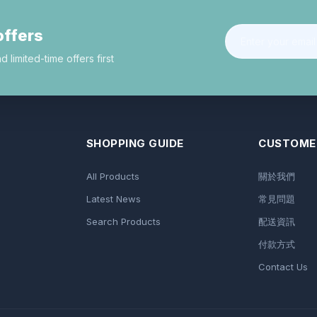
offers
limited-time offers first
SHOPPING GUIDE
CUSTOMER
All Products
關於我們
Latest News
常見問題
Search Products
配送資訊
付款方式
Contact Us