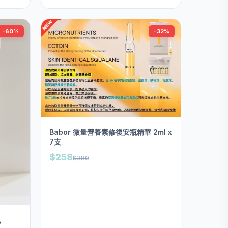
-60%
-32%
Babor 微量營養素修復安瓶精華 2ml x
7支
$258
$380
乳