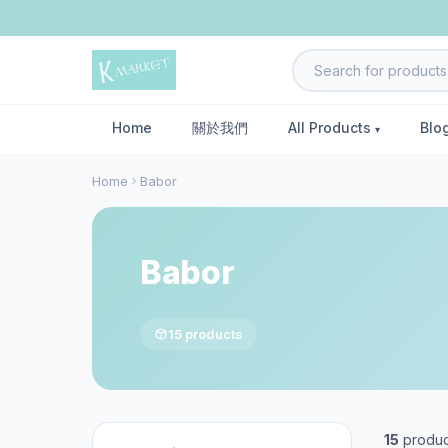
Home
關於我們
All Products
Blo
Home
Babor
Babor
15 products
15
produc