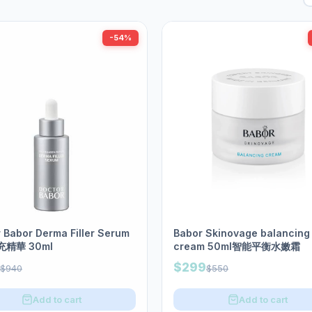
-54%
 Babor Derma Filler Serum
Babor Skinovage balancing
精華 30ml
cream 50ml智能平衡水嫩霜
$299
$940
$550
Add to cart
Add to cart