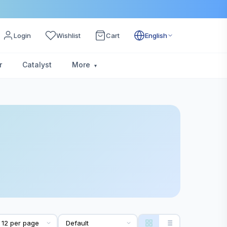
Login
Wishlist
Cart
English
r
Catalyst
More