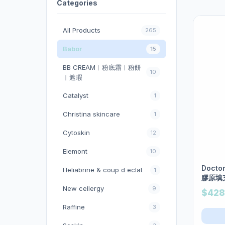
Categories
All Products
265
Babor
15
BB CREAM︱粉底霜︱粉餅
10
︱遮瑕
Catalyst
1
Christina skincare
1
Cytoskin
12
Elemont
10
Doctor
Heliabrine & coup d eclat
1
膠原填充
New cellergy
9
$428
Raffine
3