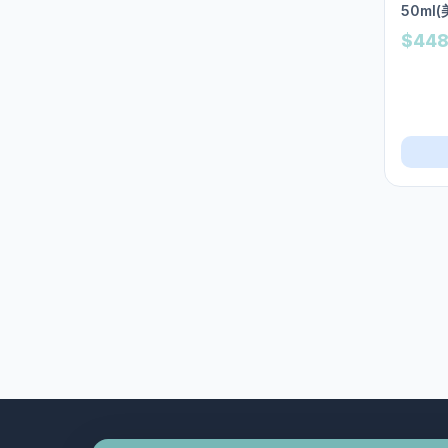
50ml
瘦身產品
2
$44
眉筆︱眼線
1
眼影 | 眼線膏 | 眼線液 | 眼線
3
筆
眼影︱睫毛膏
5
眼霜︱眼膜︱精華
100
碎粉
2
美妝品牌
5
dermacol
0
Primera
0
the history of 后
1
Vidi Vici
0
雪花秀
0