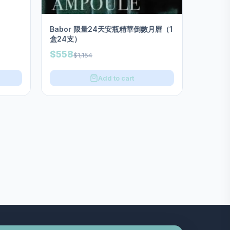
Babor 限量24天安瓶精華倒數月曆（1
盒24支）
$558
$1,154
Add to cart