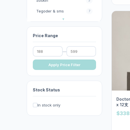
Soskin
3
Tegoder & sms
7
今期優惠
32
以色列Christina
13
Price Range
其他
2
—
其他護膚品牌
0
去暗瘡︱去印︱去斑︱去角
Apply Price Filter
17
質︱去黑頭︱按摩霜
台灣官方KXL 閃電褲系列
0
Stock Status
呂
0
Docto
妝前乳︱隔離霜︱防曬
13
x 12支
In stock only
$338
家居生活百貨/消毒產品
0
影︱睫毛膏
1