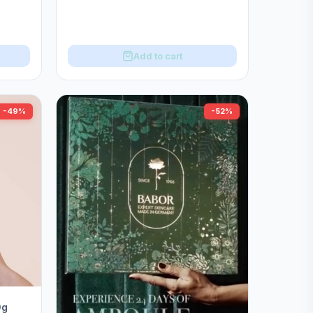
Add to cart
-49%
-52%
g