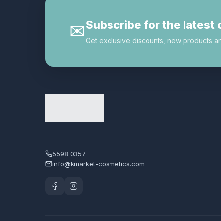
胭脂︱腮紅︱修容
1
Subscribe for the latest 
✉
胸部保養產品
1
Get exclusive discounts, new products and 
身體潤膚乳︱身體磨沙︱淋浴
6
露
面部噴霧︱ 水洗面膜︱睡眠
47
面膜
面霜
28
韓國健康食品/飲料
2
韓國最新代購產品
0
5598 0357
頭髮護理︱香水
6
info@kmarket-cosmetics.com