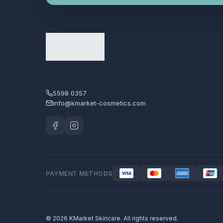
胭脂︱腮紅︱修容
1
胸部保養產品
1
身體潤膚乳︱身體磨沙︱淋浴
6
露
面部噴霧︱ 水洗面膜︱睡眠
47
面膜
5598 0357
info@kmarket-cosmetics.com
面霜
28
韓國健康食品/飲料
2
韓國最新代購產品
0
頭髮護理︱香水
6
PAYMENT METHODS
© 2026 KMarket Skincare. All rights reserved.