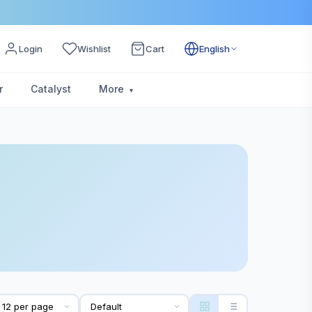
Login
Wishlist
Cart
English
r
Catalyst
More