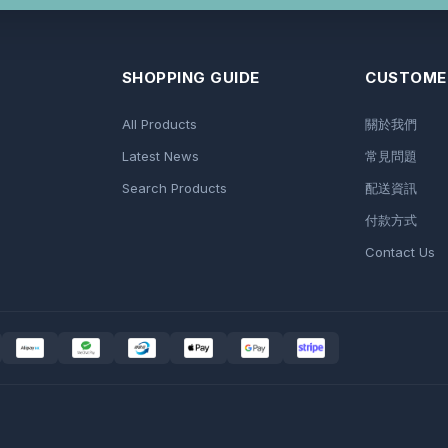
SHOPPING GUIDE
CUSTOMER
All Products
關於我們
Latest News
常見問題
Search Products
配送資訊
付款方式
Contact Us