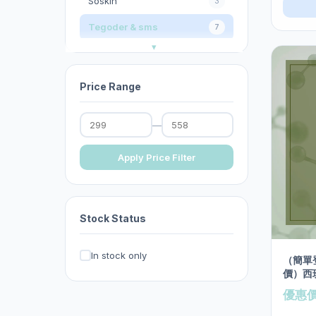
Soskin
3
Tegoder & sms
7
今期優惠
32
以色列Christina
11
Price Range
其他
2
—
其他護膚品牌
0
去暗瘡︱去印︱去斑︱去角
Apply Price Filter
17
質︱去黑頭︱按摩霜
台灣官方KXL 閃電褲系列
0
Stock Status
呂
0
妝前乳︱隔離霜︱防曬
13
In stock only
（簡單
價）西班
家居生活百貨/消毒產品
0
15ml
優惠
影︱睫毛膏
1