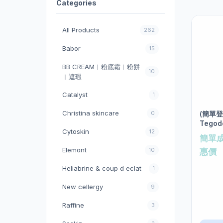
Categories
All Products
262
Babor
15
BB CREAM︱粉底霜︱粉餅
10
︱遮瑕
Catalyst
1
Christina skincare
0
(簡單
Tegode
Cytoskin
12
size 2
簡單
Elemont
10
惠價
Heliabrine & coup d eclat
1
New cellergy
9
Raffine
3