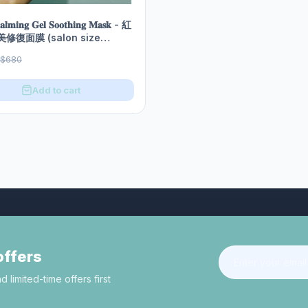
𝐦𝐢𝐧𝐠 𝐆𝐞𝐥 𝐒𝐨𝐨𝐭𝐡𝐢𝐧𝐠 𝐌𝐚𝐬𝐤 - 紅
修復面膜 (salon size
)
$680
Add to cart
offers
limited-time offers first