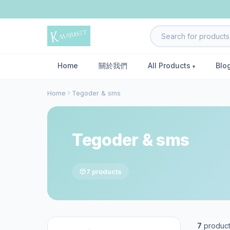
Home
關於我們
All Products
Blo
Home
Tegoder & sms
Tegoder & sms
7 products
7
produc