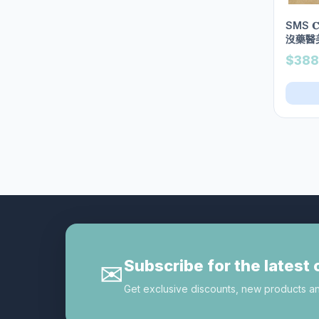
瘦身產品
2
SMS 𝐂𝐚𝐥
眉筆︱眼線
1
沒藥醫美
200ml
$388
眼影 | 眼線膏 | 眼線液 | 眼線
3
筆
眼影︱睫毛膏
5
眼霜︱眼膜︱精華
97
碎粉
2
美妝品牌
5
dermacol
0
Primera
0
the history of 后
1
Subscribe for the latest 
✉
Vidi Vici
0
Get exclusive discounts, new products and 
雪花秀
0