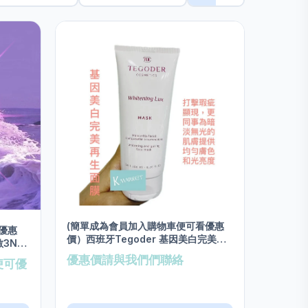
(簡單成為會員加入購物車便可看優惠
優惠
價）西班牙Tegoder 基因美白完美再
敏3N面
生面膜 salon size 200ml
優惠價請與我們們聯絡
便可優