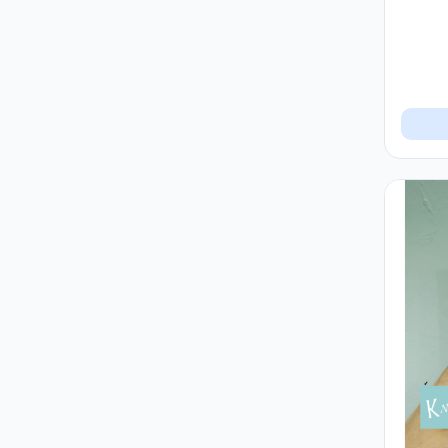
德國mmiracle奇蹟系列
5
手部護理︱足部護理
3
指甲油︱美甲修護
1
日本美容/生活產品
7
最新熱賣產品
18
潔面
16
潤唇︱唇膏︱唇彩
1
潤手霜
2
爽膚水
12
片裝面膜︱鼻膜
45
生活雜貨
12
產品分類
4