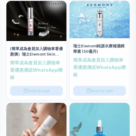
瑞士Elemont純源水療補濕精
(簡單成為會員加入購物車看優
華素 (50毫升)
惠價）瑞士Elemont Skin
Revival Botosimile Eye
簡單成為會員加入購物車
簡單成為會員加入購物車
Serum類肉毒桿菌提拉眼部精
看優惠價或WhatsApp聯
看優惠價或WhatsApp聯
華素(20ml)
絡
絡
Add to cart
Add to cart