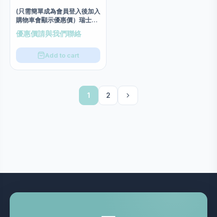
(只需簡單成為會員登入後加入
購物車會顯示優惠價）瑞士
Elemont逆齡活膚精華油
優惠價請與我們聯絡
30ml
Add to cart
1
2