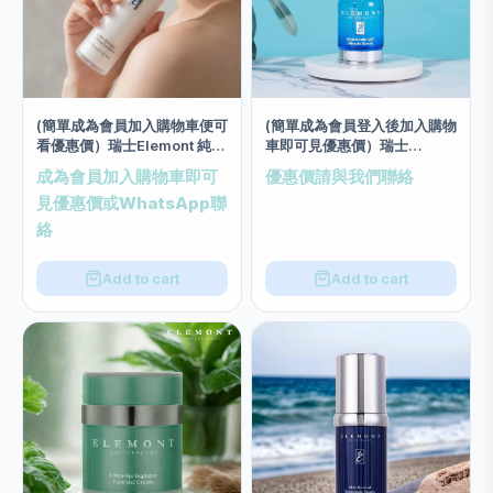
(簡單成為會員加入購物車便可
(簡單成為會員登入後加入購物
看優惠價）瑞士Elemont 純源
車即可見優惠價）瑞士
水療1000倍精華素 (50ml)
Elemont 煥彩亮肌水光精華
成為會員加入購物車即可
優惠價請與我們聯絡
30ml
見優惠價或WhatsApp聯
絡
Add to cart
Add to cart