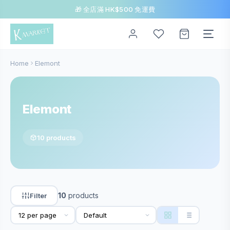
🎁 全店滿 HK$500 免運費
Home
Elemont
Elemont
10 products
10
products
Filter