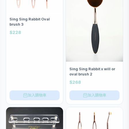
Sing Sing Rabbit Oval
brush 3
$228
Sing Sing Rabbit x will or
oval brush 2
$268
加入購物車
加入購物車