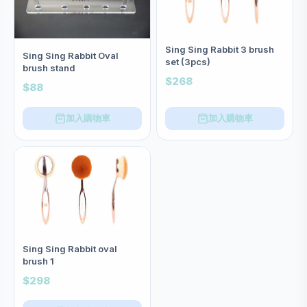
Sing Sing Rabbit 3 brush
Sing Sing Rabbit Oval
set (3pcs)
brush stand
$268
$88
加入購物車
加入購物車
Sing Sing Rabbit oval
brush 1
$298