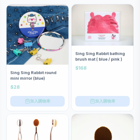
Sing Sing Rabbit bathing
brush mat ( blue / pink )
$168
Sing Sing Rabbit round
mini mirror (blue)
$28
加入購物車
加入購物車