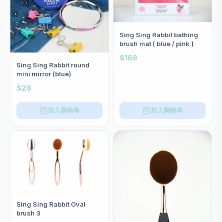
Sing Sing Rabbit bathing
brush mat ( blue / pink )
$168
Sing Sing Rabbit round
mini mirror (blue)
$28
加入購物車
加入購物車
Sing Sing Rabbit Oval
brush 3