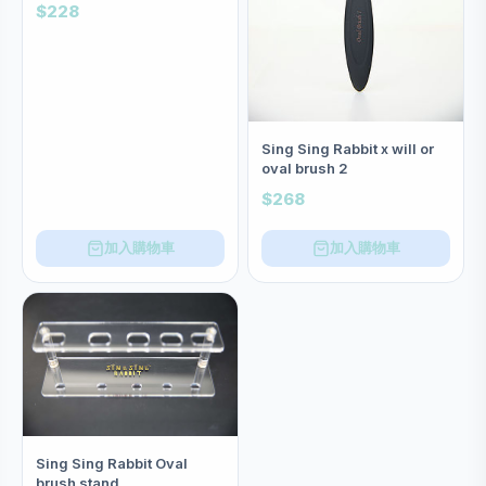
$228
Sing Sing Rabbit x will or
oval brush 2
$268
加入購物車
加入購物車
Sing Sing Rabbit Oval
brush stand