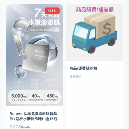
-28%
商品/運費補差額
$662
Relove 肽澎彈膠原胜肽精華
飲 (荔枝水蜜桃風味) 1盒15包
$278
$388