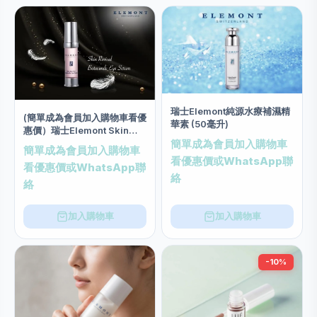
瑞士Elemont純源水療補濕精
(簡單成為會員加入購物車看優
華素 (50毫升)
惠價）瑞士Elemont Skin
Revival Botosimile Eye
簡單成為會員加入購物車
簡單成為會員加入購物車
Serum類肉毒桿菌提拉眼部精
看優惠價或WhatsApp聯
看優惠價或WhatsApp聯
華素(20ml)
絡
絡
加入購物車
加入購物車
-10%