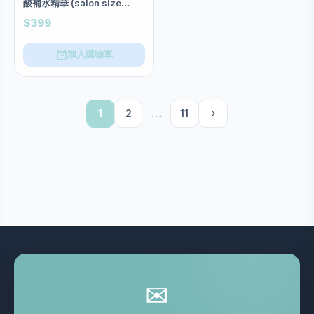
酸補水精華 (salon size
55ml)
$399
加入購物車
1
2
…
11
✉