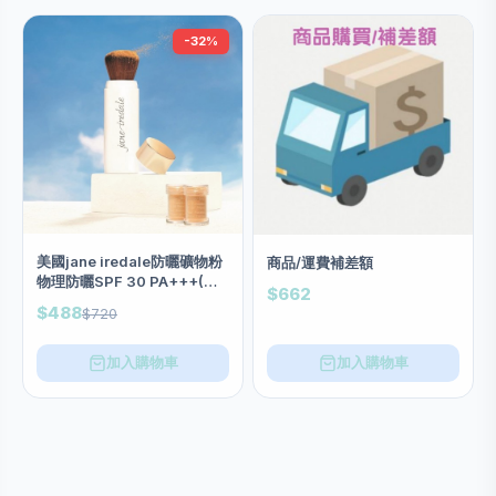
-32%
美國jane iredale防曬礦物粉
商品/運費補差額
物理防曬SPF 30 PA+++(限
$662
量套裝 1掃+ 3粉）兩色
$488
$720
加入購物車
加入購物車