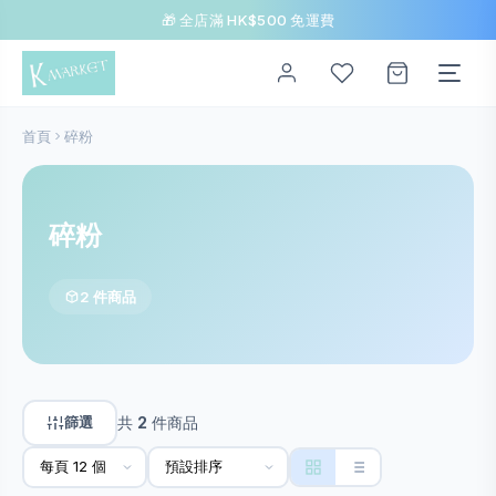
🎁 全店滿 HK$500 免運費
首頁
碎粉
碎粉
2 件商品
篩選
共
2
件商品