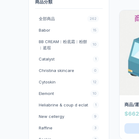
商品分類
全部商品
262
Babor
15
BB CREAM︱粉底霜︱粉餅
10
︱遮瑕
Catalyst
1
Christina skincare
0
Cytoskin
12
Elemont
10
商品/
Heliabrine & coup d eclat
1
$662
New cellergy
9
Raffine
3