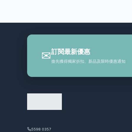
德國mmiracle奇蹟系列
5
手部護理︱足部護理
3
指甲油︱美甲修護
1
日本美容/生活產品
7
最新熱賣產品
18
訂閱最新優惠
✉
潔面
16
搶先獲得獨家折扣、新品及限時優惠通知
潤唇︱唇膏︱唇彩
1
潤手霜
2
爽膚水
12
片裝面膜︱鼻膜
45
生活雜貨
12
產品分類
4
5598 0357