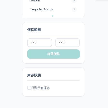
Soskin
3
Tegoder & sms
7
今期優惠
32
以色列Christina
11
價格範圍
其他
2
—
其他護膚品牌
0
去暗瘡︱去印︱去斑︱去角
篩選價格
17
質︱去黑頭︱按摩霜
台灣官方KXL 閃電褲系列
0
庫存狀態
呂
0
妝前乳︱隔離霜︱防曬
13
只顯示有庫存
家居生活百貨/消毒產品
0
影︱睫毛膏
1