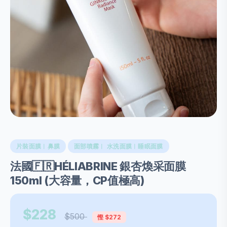
片裝面膜︱鼻膜
面部噴霧︱ 水洗面膜︱睡眠面膜
法國🇫🇷HÉLIABRINE 銀杏煥采面膜
150ml (大容量，CP值極高)
$228
$500
慳 $272