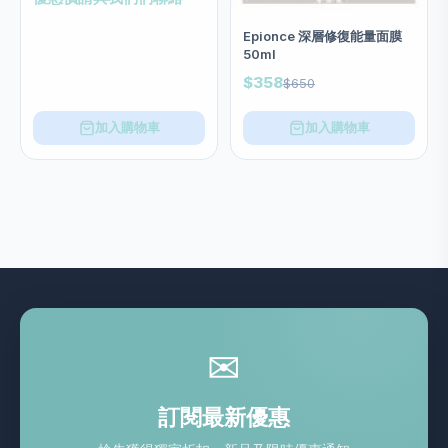
面膜 salon size 200ml
Epionce 深層修復能量面膜
50ml
$358
$650
加入購物車
加入購物車
✉
訂閱最新優惠