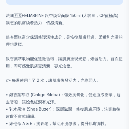
法國🇫🇷HÉLIABRINE 銀杏煥采面膜 150ml (大容量，CP值極高)
讓您的肌膚煥發活力，倍感清新。
銀杏面膜富含保濕修護活性成分，是恢復肌膚舒適、柔嫩和光滑的
理想選擇。
銀杏葉萃取物能促進微循環，讓肌膚重現光彩，煥發活力。首次使
用，即可感受肌膚更清新、容光煥發。
👉 每週使用 1 至 2 次，讓肌膚煥發活力，光彩照人。
• 銀杏葉萃取 (Ginkgo Biloba)：強效抗氧化，促進血液循環，趕
走暗啞，讓臉色紅潤有光澤。
• 乳木果油 (Shea Butter)：深層滋潤，修復肌膚屏障，洗完臉後
皮膚不會乾繃繃。
• 維他命 A & E：抗衰老，幫助細胞修復，提升肌膚彈性。