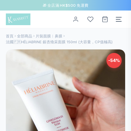
🎁 全店滿 HK$500 免運費
首頁
全部商品
片裝面膜︱鼻膜
法國🇫🇷HÉLIABRINE 銀杏煥采面膜 150ml (大容量，CP值極高)
-54%