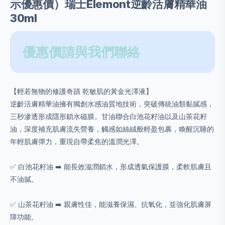
示優惠價）瑞士Elemont逆齡活膚精華油
30ml
優惠價請與我們聯絡
【輕若無物的修護奇蹟 乾敏肌的黃金光澤液】
逆齡活膚精華油擁有獨創水感油質地技術，突破傳統油類黏膩感，
三秒滲透形成隱形鎖水磁膜。甘油聯合白池花籽油以及山茶花籽
油，深度補充肌膚流失營養，觸感如絲絨般輕盈包裹，喚醒沉睡的
年輕肌膚彈力，重現自帶柔焦的溫潤光澤。
✅ 白池花籽油 ➡️ 能長效滋潤鎖水，形成透氣保護膜，柔軟肌膚且
不油膩。
✅ 山茶花籽油 ➡️ 親膚性佳，能滋養保濕、抗氧化，並強化肌膚屏
障功能。