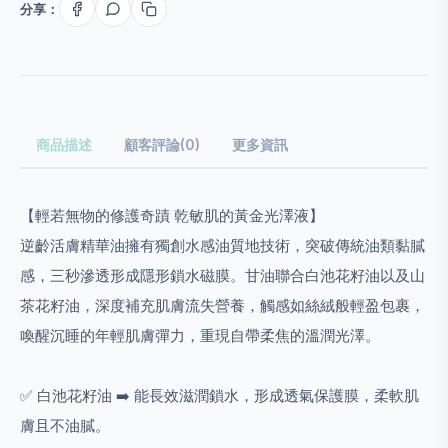
分享：
商品描述
顧客評論(0)
更多資訊
【輕若無物的修護奇蹟 乾敏肌的黃金光澤液】
逆齡活膚精華油擁有獨創水感油質地技術，突破傳統油類黏膩
感，三秒滲透形成隱形鎖水磁膜。甘油聯合白池花籽油以及山
茶花籽油，深度補充肌膚流失營養，觸感如絲絨般輕盈包裹，
喚醒沉睡的年輕肌膚彈力，重現自帶柔焦的溫潤光澤。
✅ 白池花籽油 ➡️ 能長效滋潤鎖水，形成透氣保護膜，柔軟肌
膚且不油膩。