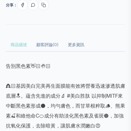
分享：
商品描述
顧客評論(0)
更多資訊
告別黑色素👋🏻🤚🏻
👸🏻基因美白完美再生面膜能有效將營養迅速滲透肌膚
底層🔝。蘊含先進的成分🔬 #美白胜肽 以抑制MITF來
中斷黑色素形成⚫，均勻膚色，而甘草根粹取🪵、熊果
素🍒和維他命C🍊成分有助淡化黑色素及雀斑🟤，加強
抗氧化保護，去除暗黃，讓肌膚水潤嫩白😍