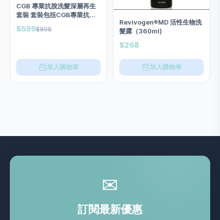
CGB 專業抗脫洗髮深層再生
套裝 套裝包括CGB專業抗脫
Revivogen®MD 活性生物洗
洗髮液1支 CGB Moisture
$599
$898
髮露（360ml)
recovery conditioner 水分
恢復護髮素X1及CGB特效深
$268
層再生精華1支
加入購物車
加入購物車
✉
訂閱最新優惠