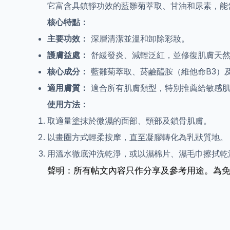
它富含具鎮靜功效的藍雛菊萃取、甘油和尿素，能
核心特點：
主要功效：
深層清潔並溫和卸除彩妝。
護膚益處：
舒緩發炎、減輕泛紅，並修復肌膚天然
核心成分：
藍雛菊萃取、菸鹼醯胺（維他命B3）及 A
適用膚質：
適合所有肌膚類型，特別推薦給敏感肌
使用方法：
取適量塗抹於微濕的面部、頸部及鎖骨肌膚。
以畫圈方式輕柔按摩，直至凝膠轉化為乳狀質地。
用溫水徹底沖洗乾淨，或以濕棉片、濕毛巾擦拭乾
聲明：所有帖文內容只作分享及參考用途。為