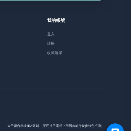
我的帳號
登入
註冊
收藏清單
太子聯合廣場111A號鋪 （正門扶手電梯上兩層向前行幾步綠色招牌）