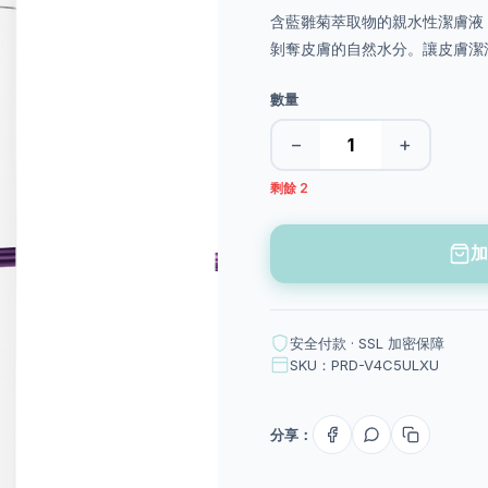
含藍雛菊萃取物的親水性潔膚液
剝奪皮膚的自然水分。讓皮膚潔
數量
−
+
剩餘 2
加
安全付款 · SSL 加密保障
SKU：PRD-V4C5ULXU
分享：