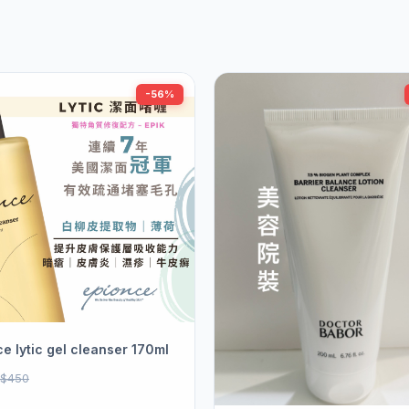
-56%
e lytic gel cleanser 170ml
$450