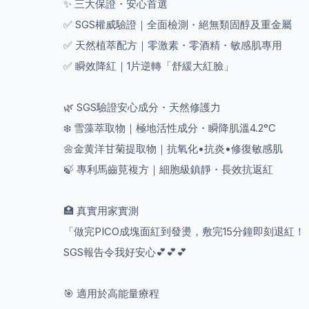
✨ 三大保證・安心首選
✅ SGS權威驗證｜全面檢測・絕無類固醇及重金屬
✅ 天然植萃配方｜零激素・零酒精・敏感肌專用
✅ 瞬效降紅｜1片逆轉「舒緩大紅臉」
🌿 SGS驗證安心成分・天然修護力
❄️ 雪藻萃取物｜極地活性成分・瞬降肌溫4.2°C
🌼金黄洋甘菊提取物｜抗氧化•抗炎•修復敏感肌
🍃 專利馬齒莧複方｜細胞級鎮靜・長效抗返紅
🏥 真實用家實測
「做完PICO成塊面紅到發燙，敷完15分鐘即刻退紅！
SGS報告令我好安心💕💕💕
🎯 適用於高能量療程