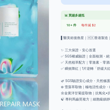
📊 買越多越抵
10+ 件
每件減 $2
▌醫美術後救星｜🇭🇰香港製
✨ 三大保證・安心首選
✅ SGS權威驗證｜全面檢測・
✅ 天然植萃配方｜零激素・零
✅ 瞬效降紅｜1片逆轉「舒緩大
🌿 SGS驗證安心成分・天然修
❄️ 雪藻萃取物｜極地活性成分・瞬
🌼金黄洋甘菊提取物｜抗氧化•
🍃 專利馬齒莧複方｜細胞級鎮