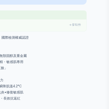
→ $15/件
造｜國際檢測權威認證
絕無類固醇及重金屬
酒精・敏感肌專用
紅臉」
護力
降肌溫4.2°C
抗炎•修復敏感肌
靜・長效抗返紅