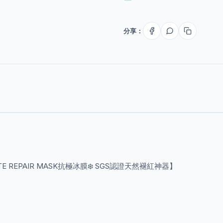
分享：
MATE REPAIR MASK抗極冰膜❄️ SGS認證天然褪紅神器】