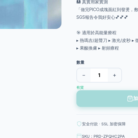
🏥 真實用家實測
「做完PICO成塊面紅到發燙，
SGS報告令我好安心💕💕💕
🎯 適用於高能量療程
▸ 熱瑪吉/超聲刀 ▸ 激光/皮秒 ▸
▸ 果酸換膚 ▸ 射頻療程
數量
−
+
有貨
加
安全付款 · SSL 加密保障
SKU：PRD-ZPQHC2PA