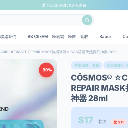
🎁 全店滿 HK$500 免運費
聯絡我們
BB CREAM︱粉底霜︱粉餅︱遮瑕
Babor
Ca
LARIS ULTIMATE REPAIR MASK抗極冰膜❄️ SGS認證天然褪紅神器 28ml
片裝面膜︱鼻膜
面部噴霧︱ 
-39%
CŌSMOS®️ ☆C
REPAIR MA
神器 28ml
$17
$28
慳 $11