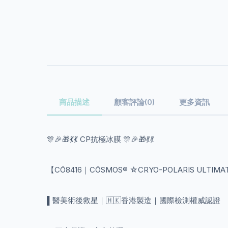
商品描述
顧客評論(0)
更多資訊
🎊🎉🎁💃💃 CP抗極冰膜 🎊🎉🎁💃💃
【CŌ8416｜CŌSMOS®️ ☆CRYO-POLARIS ULTI
▌醫美術後救星｜🇭🇰香港製造｜國際檢測權威認證