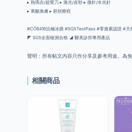
▸ 熱瑪吉/超聲刀 ▸ 激光/皮秒 ▸ 微針/水光針
▸ 果酸換膚 ▸ 射頻療程
#CŌ8416抗極冰膜 #SGSTestPass #零激素認證 
◤ SGS全面檢測合格 ◢ 醫美診所專用產品
聲明：所有帖文內容只作分享及參考用途。為
相關商品