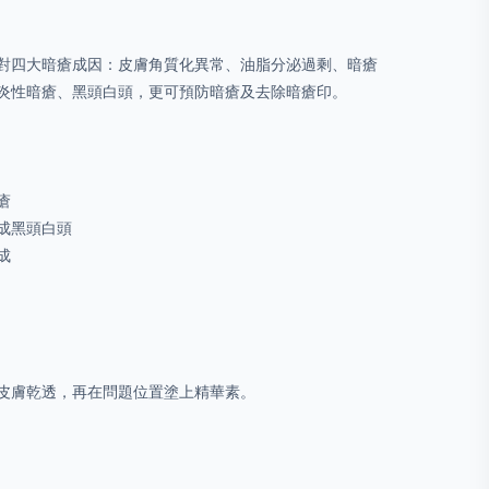
對四大暗瘡成因：皮膚角質化異常、油脂分泌過剩、暗瘡
炎性暗瘡、黑頭白頭，更可預防暗瘡及去除暗瘡印。
瘡
成黑頭白頭
成
皮膚乾透，再在問題位置塗上精華素。