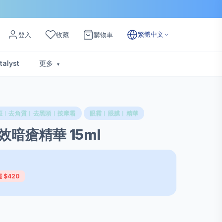
繁體中文
登入
收藏
購物車
talyst
更多
斑︱去角質︱去黑頭︱按摩霜
眼霜︱眼膜︱精華
3速效暗瘡精華 15ml
 $420