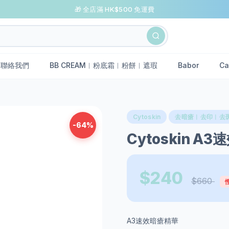
🎁 全店滿 HK$500 免運費
聯絡我們
BB CREAM︱粉底霜︱粉餅︱遮瑕
Babor
Ca
Cytoskin
去暗瘡︱去印︱去
-64%
Cytoskin A
$240
$660
慳
A3速效暗瘡精華