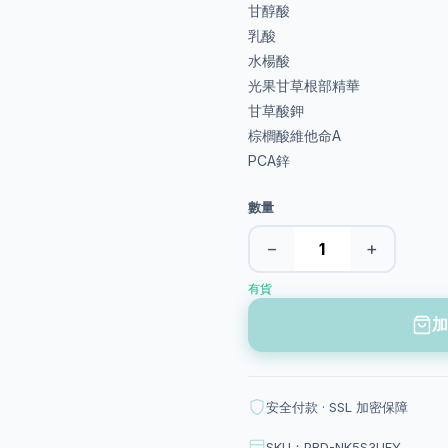
甘醇酸
乳酸
水楊酸
光果甘草根部精華
甘草酸鉀
棕櫚酸維他命A
PCA鋅
數量
−
+
有貨
加
安全付款 · SSL 加密保障
SKU：PRD-NK5S3UFY