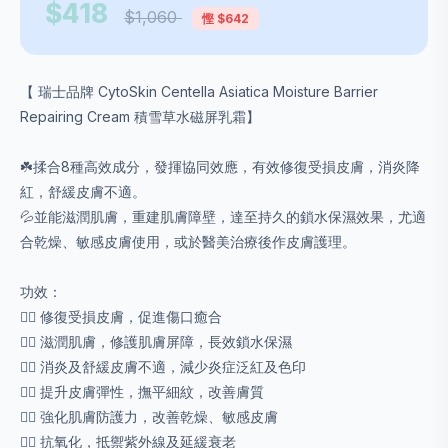
$418
$1,060
慳 $642
【 瑞士品牌 CytoSkin Centella Asiatica Moisture Barrier
Repairing Cream 積雪草水磁屏乳霜】
☘️揉合8種高效成分，發揮協同效應，有效修復受損皮膚，消炎降
紅，舒緩皮膚不適。
💦並能滋潤肌膚，重建肌膚障壁，達至持久的鎖水保濕效果，尤適
合乾燥、敏感皮膚使用，或於醫美治療後作皮膚護理。
功效：
👍🏻 修復受損皮膚，促進傷口癒合
👍🏻 滋潤肌膚，修護肌膚屏障，長效鎖水保濕
👍🏻 消炎及舒緩皮膚不適，減少炎症泛紅及色印
👍🏻 提升皮膚彈性，撫平細紋，改善膚質
👍🏻 強化肌膚防護力，改善乾燥、敏感皮膚
👍🏻 抗氧化，抵禦紫外線及延緩衰老