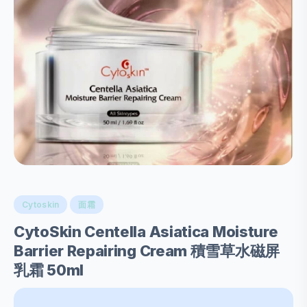
Cytoskin
面霜
CytoSkin Centella Asiatica Moisture
Barrier Repairing Cream 積雪草水磁屏
乳霜 50ml