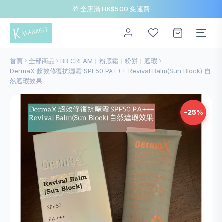
🎁 全店滿 HK$500 免運費
首頁
全部商品
BB CREAM︱粉底霜︱粉餅︱遮瑕
DermaX 超效修復抗曬霜 SPF50 PA+++ Revival Balm(Sun Block) 自
然遮瑕效果
-25%