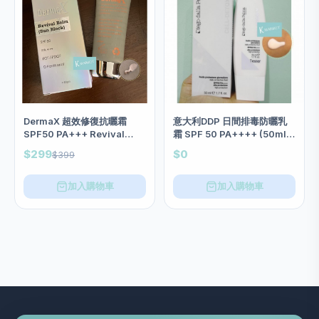
DermaX 超效修復抗曬霜
意大利DDP 日間排毒防曬乳
SPF50 PA+++ Revival
霜 SPF 50 PA++++ (50ml)
Balm(Sun Block) 自然遮瑕
（現貨）
$299
$0
$399
效果
加入購物車
加入購物車