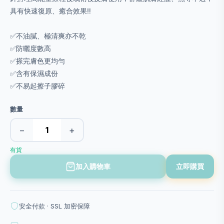
具有快速復原、癒合效果‼️
✅不油膩、極清爽亦不乾
✅防曬度數高
✅搽完膚色更均勻
✅含有保濕成份
✅不易起擦子膠碎
數量
−
+
有貨
加入購物車
立即購買
安全付款 · SSL 加密保障