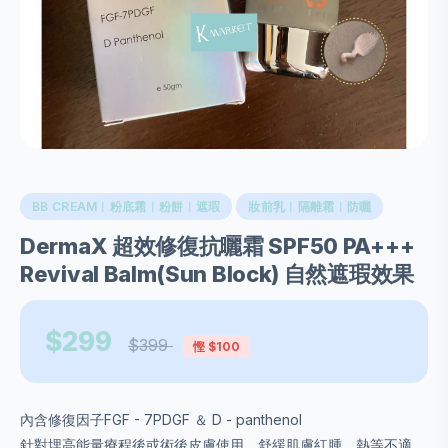
BB CREAM︱粉底霜︱粉餅︱遮瑕
妝前乳︱隔離霜︱防曬
DermaX 超效修復抗曬霜 SPF50 PA+++
Revival Balm(Sun Block) 自然遮瑕效果
$299
$399
慳 $100
內含修復因子FGF - 7PDGF ＆ D - panthenol
針對埋高能量療程後或術後皮膚使用，舒緩肌膚紅腫、熱等不適，