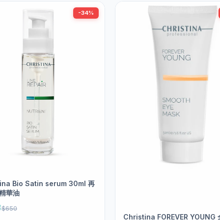
-34%
tina Bio Satin serum 30ml 再
精華油
8
$650
Christina FOREVER YOUN