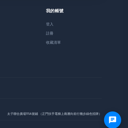
我的帳號
登入
註冊
收藏清單
太子聯合廣場111A號鋪 （正門扶手電梯上兩層向前行幾步綠色招牌）