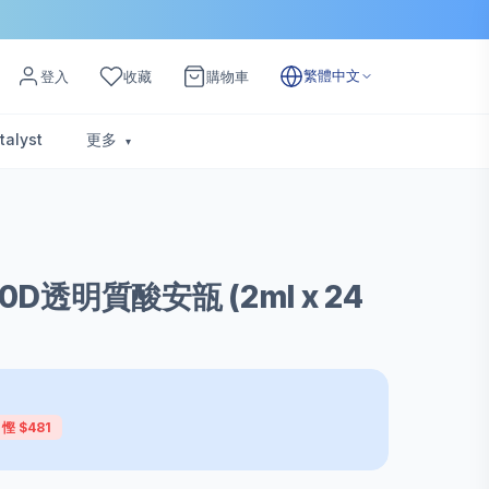
繁體中文
登入
收藏
購物車
talyst
更多
 10D透明質酸安瓿 (2ml x 24
慳 $481