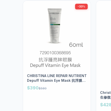
-33%
CHRISTINA LINE REPAIR NUTRIENT
Depuff Vitamin Eye Mask 抗浮腫亮
眸眼膜(60ml)
$390
$580
Chris
生修復
$42