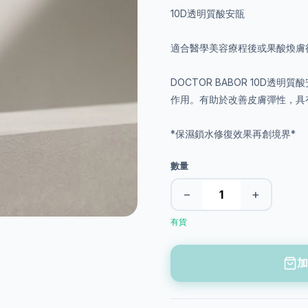
10D透明質酸安瓿
適合醫學美容療程後或果酸煥膚
DOCTOR BABOR 10D
作用。有助於改善皮膚彈性，具
*保濕鎖水修復效果再創境界*
數量
−
+
有貨
加