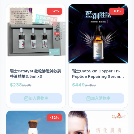
-52%
-61%
瑞士catalyst 微粒滲透神效調
瑞士CytoSkin Copper Tri-
整液精華3.5ml x3
Peptide Repairing Serum藍
銅胜肽修護精華 30ml
$238
$449
$500
$1,160
加入購物車
加入購物車
-32%