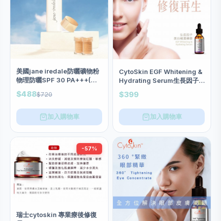
美國jane iredale防曬礦物粉
CytoSkin EGF Whitening &
物理防曬SPF 30 PA+++(限
Hydrating Serum生長因子
量套裝 1掃+ 3粉）兩色
美白保濕精華 30ml
$488
$399
$720
加入購物車
加入購物車
-57%
瑞士cytoskin 專業療後修復