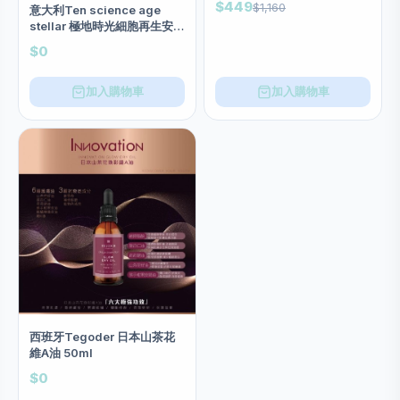
$449
$1,160
意大利Ten science age
stellar 極地時光細胞再生安瓶
（14支 x 2ml)
$0
加入購物車
加入購物車
西班牙Tegoder 日本山茶花
維A油 50ml
$0