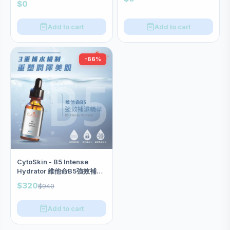
$0
Add to cart
Add to cart
-66%
CytoSkin - B5 Intense
Hydrator 維他命B5強效補濕
精華 30ml
$320
$940
Add to cart