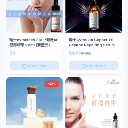
瑞士cytokines 360 °緊緻👁️
瑞士CytoSkin Copper Tri-
眼部精華 20ml (新產品）
Peptide Repairing Serum藍
銅胜肽修護精華 30ml
$0
$449
$1,160
Add to cart
Add to cart
-32%