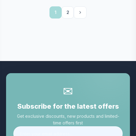
1
2
✉
Subscribe for the latest offers
Get exclusive discounts, new products and limited-
time offers first