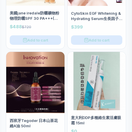
美國jane iredale防曬礦物粉
CytoSkin EGF Whitening &
物理防曬SPF 30 PA+++(限
Hydrating Serum生長因子
量套裝 1掃+ 3粉）兩色
美白保濕精華 30ml
$488
$399
$720
Add to cart
Add to cart
意大利DDP多種維生素活膚眼
西班牙Tegoder 日本山茶花
霜 15ml
維A油 50ml
$0