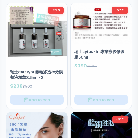
-52%
-57%
瑞士cytoskin 專業療後修復
霜50ml
$390
$900
瑞士catalyst 微粒滲透神效調
整液精華3.5ml x3
$238
$500
Add to cart
Add to cart
-61%