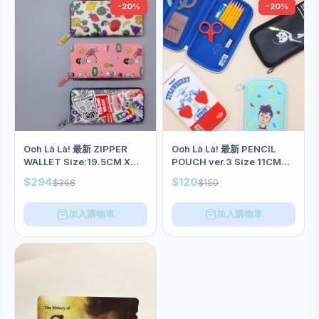
-20%
-20%
Ooh Là Là! 最新 ZIPPER
Ooh Là Là! 最新 PENCIL
WALLET Size:19.5CM X
POUCH ver.3 Size 11CM
9.5CM(三款)<8折中>
X20CM X2CM(四款)<8折中
$294
$120
$368
$150
>
加入購物車
加入購物車