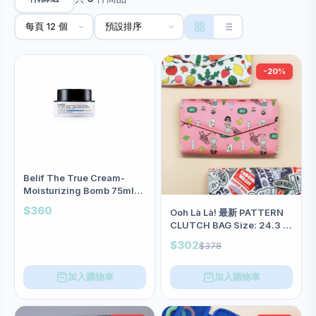
-20%
Belif The True Cream-
Moisturizing Bomb 75ml
26小時長效保濕面霜 <加大版
$360
Ooh Là Là! 最新 PATTERN
>
CLUTCH BAG Size: 24.3 X
15cm(三款)<8折中>
$302
$378
加入購物車
加入購物車