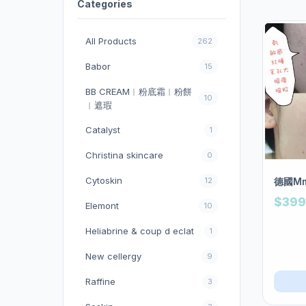
Categories
All Products
262
Babor
15
BB CREAM︱粉底霜︱粉餅
10
︱遮瑕
Catalyst
1
Christina skincare
0
Cytoskin
12
德國Mm
$399
Elemont
10
Heliabrine & coup d eclat
1
New cellergy
9
Raffine
3