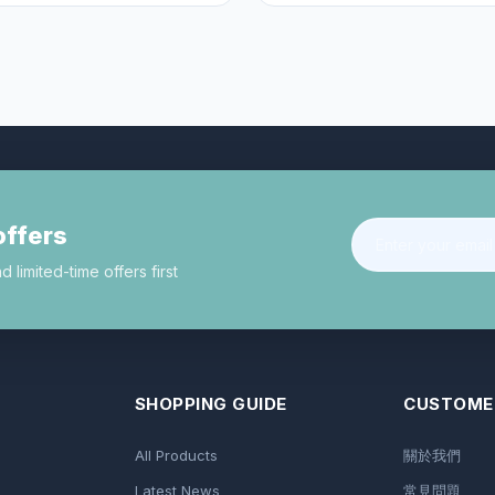
offers
limited-time offers first
SHOPPING GUIDE
CUSTOMER
All Products
關於我們
Latest News
常見問題