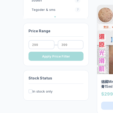
Soskin
3
Tegoder & sms
7
今期優惠
32
以色列Christina
11
Price Range
其他
2
—
其他護膚品牌
0
去暗瘡︱去印︱去斑︱去角
Apply Price Filter
17
質︱去黑頭︱按摩霜
台灣官方KXL 閃電褲系列
0
Stock Status
呂
0
德國Mm
膏15ml
妝前乳︱隔離霜︱防曬
13
In stock only
$299
家居生活百貨/消毒產品
0
影︱睫毛膏
1