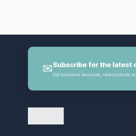
德國mmiracle奇蹟系列
5
手部護理︱足部護理
3
指甲油︱美甲修護
1
日本美容/生活產品
7
最新熱賣產品
18
潔面
16
Subscribe for the latest 
✉
潤唇︱唇膏︱唇彩
1
Get exclusive discounts, new products and 
潤手霜
2
爽膚水
12
片裝面膜︱鼻膜
45
生活雜貨
12
產品分類
4