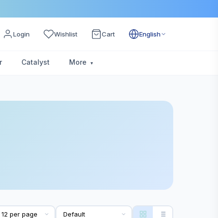
Login
Wishlist
Cart
English
r
Catalyst
More