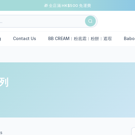
🎁 全店滿 HK$500 免運費
g
Contact Us
BB CREAM︱粉底霜︱粉餅︱遮瑕
Babo
系列
ts