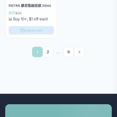
PATRA 膠原緊緻面膜 30ml
$17
$30
📊 Buy 10+, $1 off each
Add to cart
1
2
…
6