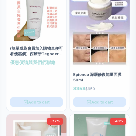
(簡單成為會員加入購物車便可
看優惠價）西班牙Tegoder
基因美白完美再生面膜 salon
優惠價請與我們們聯絡
size 200ml
Epionce 深層修復能量面膜
50ml
$358
$650
Add to cart
Add to cart
-72%
-43%