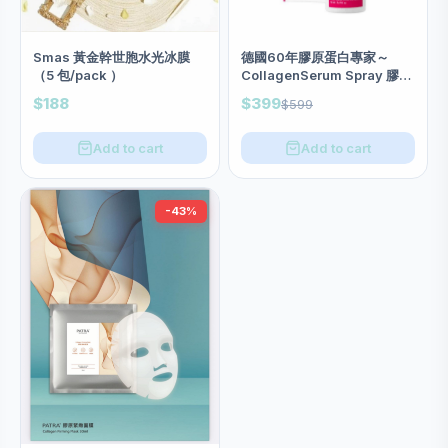
Smas 黃金幹世胞水光冰膜
德國60年膠原蛋白專家～
（5 包/pack ）
CollagenSerum Spray 膠原
蛋白噴霧 50ml (噴的不是水、
$188
$399
$599
是含豐富膠原蛋白精華)
Add to cart
Add to cart
-43%