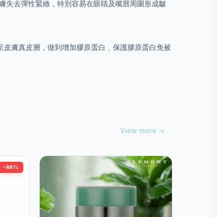
皮膚失去彈性緊緻，特別容易在眼睛及嘴唇周圍形成皺
到外，深至皮膚真皮層，做到增加膠原蛋白﹑保護膠原蛋白免被
View more →
-46%