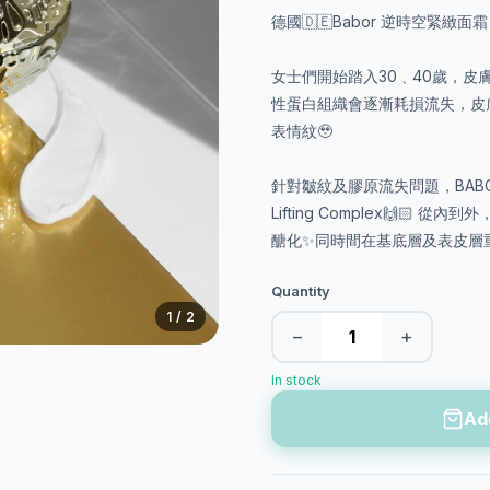
德國🇩🇪Babor 逆時空緊緻面霜 
女士們開始踏入30﹑40歲，皮
性蛋白組織會逐漸耗損流失，皮
表情紋🥹
針對皺紋及膠原流失問題，BAB
Lifting Complex🙌
醣化✨同時間在基底層及表皮層重建
Quantity
1
/ 2
−
+
In stock
Ad