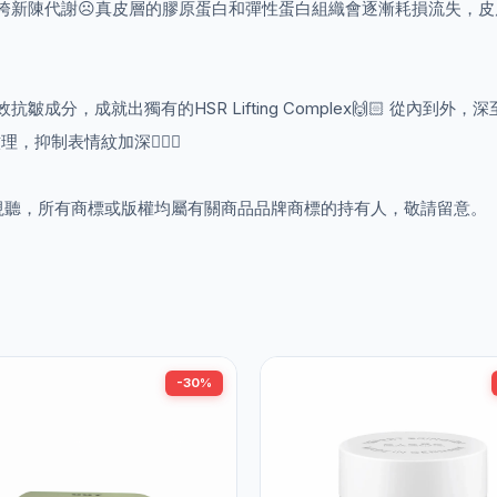
拖垮新陳代謝☹️真皮層的膠原蛋白和彈性蛋白組織會逐漸耗損流失，
成分，成就出獨有的HSR Lifting Complex🙌🏻 從內
制表情紋加深🧏🏻‍♀️
視聽，所有商標或版權均屬有關商品品牌商標的持有人，敬請留意。
-30%