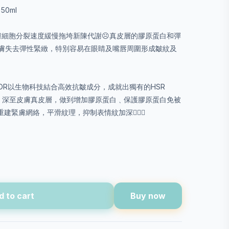
50ml
膚細胞分裂速度緩慢拖垮新陳代謝☹️真皮層的膠原蛋白和彈
膚失去彈性緊緻，特別容易在眼睛及嘴唇周圍形成皺紋及
OR以生物科技結合高效抗皺成分，成就出獨有的HSR
 從內到外，深至皮膚真皮層，做到增加膠原蛋白﹑保護膠原蛋白免被
緊膚網絡，平滑紋理，抑制表情紋加深🧏🏻‍♀️
d to cart
Buy now