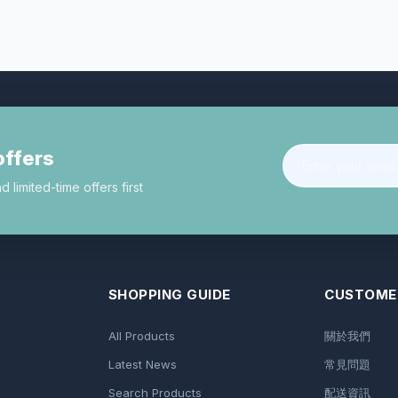
offers
limited-time offers first
SHOPPING GUIDE
CUSTOMER
All Products
關於我們
Latest News
常見問題
Search Products
配送資訊