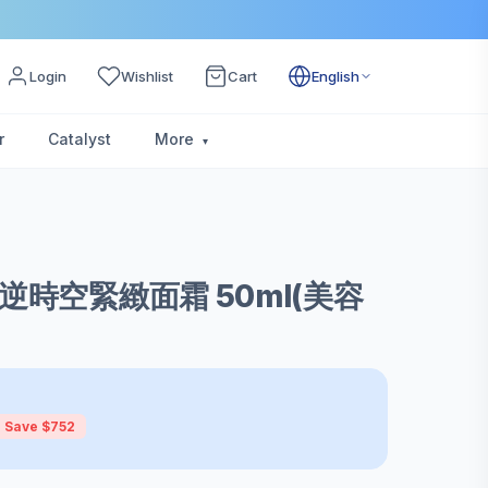
Login
Wishlist
Cart
English
r
Catalyst
More
r 逆時空緊緻面霜 50ml(美容
Save $752