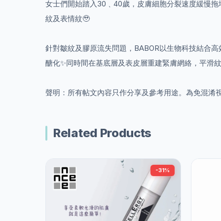
女士們開始踏入30﹑40歲，皮膚細胞分裂速度緩慢
紋及表情紋🥹
針對皺紋及膠原流失問題，BABOR以生物科技結合高效抗皺
醣化✨同時間在基底層及表皮層重建緊膚網絡，平滑紋理，抑
聲明：所有帖文內容只作分享及參考用途。為免混淆
Related Products
-31%