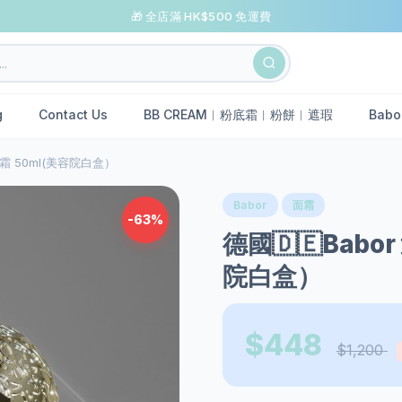
🎁 全店滿 HK$500 免運費
g
Contact Us
BB CREAM︱粉底霜︱粉餅︱遮瑕
Babo
面霜 50ml(美容院白盒）
Babor
面霜
-63%
德國🇩🇪Babo
院白盒）
$448
$1,200