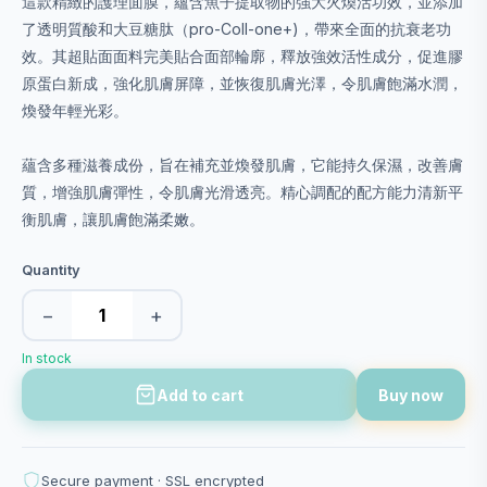
這款精緻的護理面膜，蘊含魚子提取物的強大火煥活功效，並添加
了透明質酸和大豆糖肽（pro-Coll-one+)，帶來全面的抗衰老功
效。其超貼面面料完美貼合面部輪廓，釋放強效活性成分，促進膠
原蛋白新成，強化肌膚屏障，並恢復肌膚光澤，令肌膚飽滿水潤，
煥發年輕光彩。
蘊含多種滋養成份，旨在補充並煥發肌膚，它能持久保濕，改善膚
質，增強肌膚彈性，令肌膚光滑透亮。精心調配的配方能力清新平
衡肌膚，讓肌膚飽滿柔嫩。
Quantity
−
+
In stock
Add to cart
Buy now
Secure payment · SSL encrypted