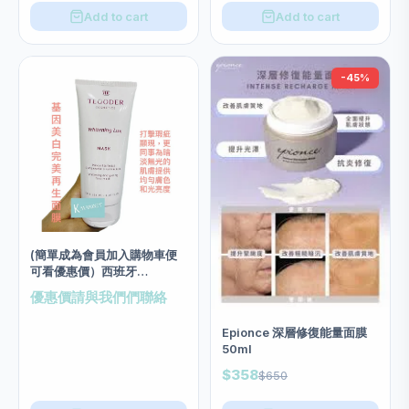
Add to cart
Add to cart
-45%
(簡單成為會員加入購物車便
可看優惠價）西班牙
Tegoder 基因美白完美再生
優惠價請與我們們聯絡
面膜 salon size 200ml
Epionce 深層修復能量面膜
50ml
$358
$650