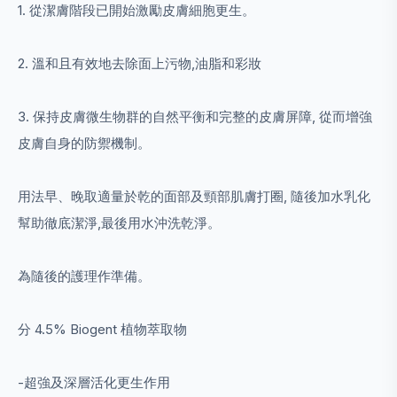
1. 從潔膚階段已開始激勵皮膚細胞更生。
2. 溫和且有效地去除面上污物,油脂和彩妝
3. 保持皮膚微生物群的自然平衡和完整的皮膚屏障, 從而增強
皮膚自身的防禦機制。
用法早、晚取適量於乾的面部及頸部肌膚打圈, 隨後加水乳化
幫助徹底潔淨,最後用水沖洗乾淨。
為隨後的護理作準備。
分 4.5% Biogent 植物萃取物
-超強及深層活化更生作用