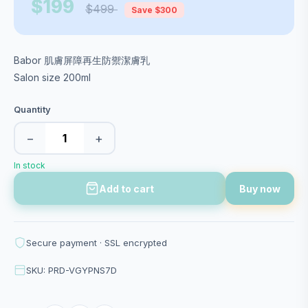
$199
$499
Save $300
Babor 肌膚屏障再生防禦潔膚乳
Salon size 200ml
Quantity
−
+
In stock
Add to cart
Buy now
Secure payment · SSL encrypted
SKU: PRD-VGYPNS7D