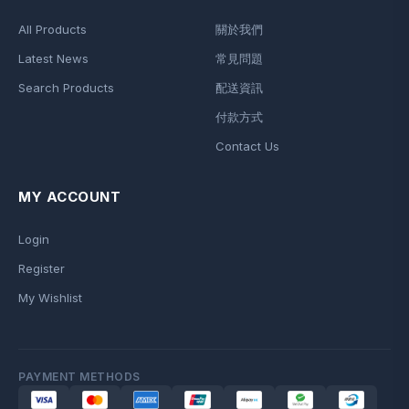
All Products
關於我們
Latest News
常見問題
Search Products
配送資訊
付款方式
Contact Us
MY ACCOUNT
Login
Register
My Wishlist
PAYMENT METHODS