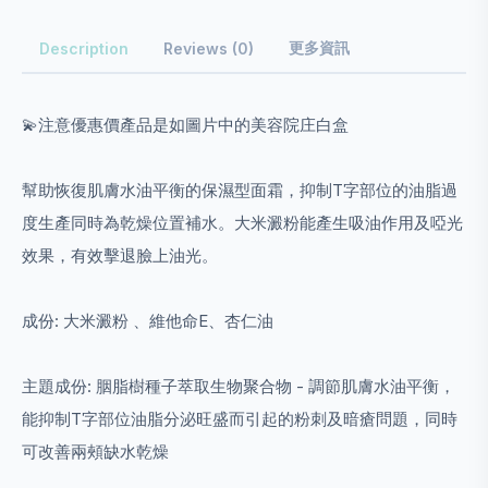
更多資訊
Description
Reviews (0)
💫注意優惠價產品是如圖片中的美容院庄白盒
幫助恢復肌膚水油平衡的保濕型面霜，抑制T字部位的油脂過
度生產同時為乾燥位置補水。大米澱粉能產生吸油作用及啞光
效果，有效擊退臉上油光。
成份: 大米澱粉 、維他命E、杏仁油
主題成份: 胭脂樹種子萃取生物聚合物 - 調節肌膚水油平衡，
能抑制T字部位油脂分泌旺盛而引起的粉刺及暗瘡問題，同時
可改善兩頰缺水乾燥