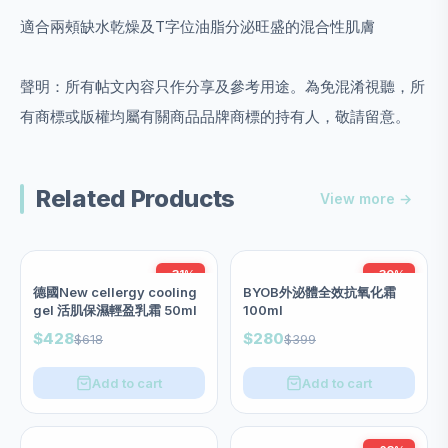
適合兩頰缺水乾燥及T字位油脂分泌旺盛的混合性肌膚
聲明：所有帖文內容只作分享及參考用途。為免混淆視聽，所
有商標或版權均屬有關商品品牌商標的持有人，敬請留意。
Related Products
View more →
-31%
-30%
德國New cellergy cooling
BYOB外泌體全效抗氧化霜
gel 活肌保濕輕盈乳霜 50ml
100ml
$428
$280
$618
$399
Add to cart
Add to cart