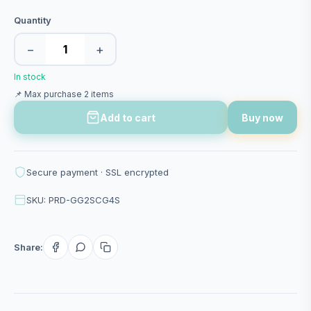
Quantity
−
+
In stock
📌 Max purchase 2 items
Add to cart
Buy now
Secure payment · SSL encrypted
SKU: PRD-GG2SCG4S
Share: