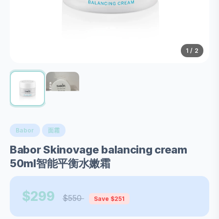
1
/ 2
Babor
面霜
Babor Skinovage balancing cream
50ml智能平衡水嫩霜
$299
$550
Save $251