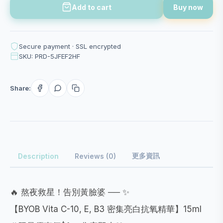
Add to cart
Buy now
Secure payment · SSL encrypted
SKU: PRD-5JFEF2HF
Share:
更多資訊
Description
Reviews (0)
🔥 熬夜救星！告別黃臉婆 ── ✨
【BYOB Vita C-10, E, B3 密集亮白抗氧精華】15ml