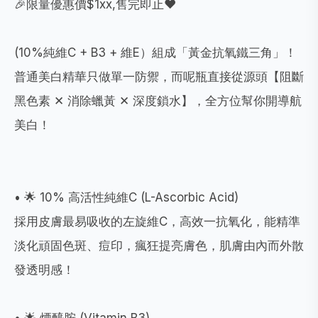
🎉限量優惠價$1xx,售完即止❤️
(10%純維C + B3 + 維E）組成「黃金抗氧鐵三角」！
普通美白精華只做單一防禦，而呢瓶直接從源頭【阻斷
黑色素 ✕ 消除蠟黃 ✕ 深度鎖水】，全方位幫你開導航
美白！
• 🌟 10% 高活性純維C (L-Ascorbic Acid)
採用皮膚最易吸收的左旋維C，高效一抗氧化，能精準
淡化頑固色斑、痘印，瘋狂提亮膚色，肌膚由內而外散
發透明感！