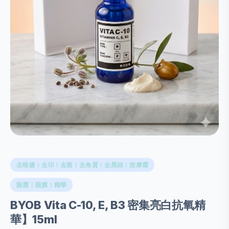
去暗瘡︱去印︱去斑︱去角質︱去黑頭︱按摩霜
眼霜︱眼膜︱精華
BYOB Vita C-10, E, B3 密集亮白抗氧精
華】15ml