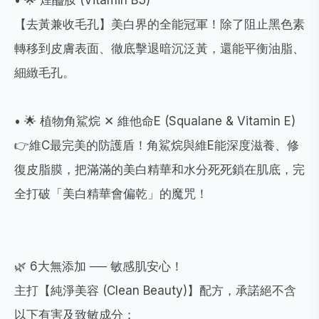
• 🌟 煙醯胺 (Vitamin B3)
【去黃兼收毛孔】美白界的全能冠軍！除了阻止黑色素
轉移到皮膚表面、徹底擊退暗沉泛黃，還能平衡油脂、
細緻毛孔。
• 🌟 植物角鯊烷 ✕ 維他命E (Squalane & Vitamin E)
👉維C最完美的防護盾！角鯊烷與維E能深度滋養、修
復皮脂膜，把滿滿的美白精華和水分死死鎖在肌底，完
全打破「美白精華會偏乾」的魔咒！
🌿 6大無添加 ── 敏感肌安心！
主打【純淨美容 (Clean Beauty)】配方，承諾絕不含
以下有害及致敏成分：