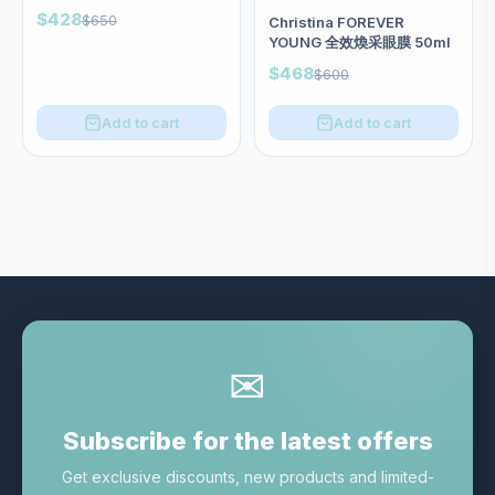
$428
$650
Christina FOREVER
YOUNG 全效煥采眼膜 50ml
$468
$600
Add to cart
Add to cart
✉
Subscribe for the latest offers
Get exclusive discounts, new products and limited-