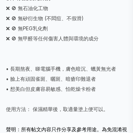
❌ 🚫 無石油化工物
❌ 🚫 無矽衍生物 (不悶痘、不假滑)
❌ 🚫 無PEG乳化劑
❌ 🚫 無甲醛等任何傷害人體與環境的成分
• 長期熬夜、睇電腦手機，膚色暗沉、蠟黃無光者
• 臉上有頑固雀斑、曬斑、暗瘡印難退者
• 想美白但皮膚容易敏感、怕乾燥卡粉者
使用方法： 保濕精華後，取適量塗上便可以。
聲明：所有帖文內容只作分享及參考用途。為免混淆視