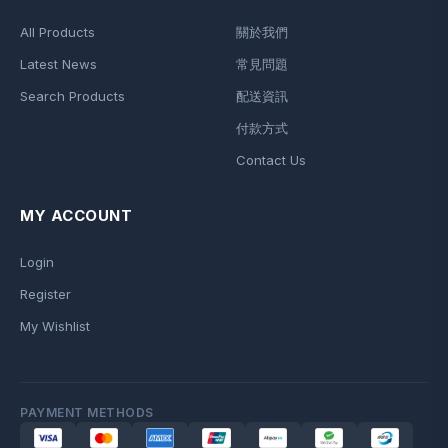
All Products
關於我們
Latest News
常見問題
Search Products
配送資訊
付款方式
Contact Us
MY ACCOUNT
Login
Register
My Wishlist
PAYMENT METHODS