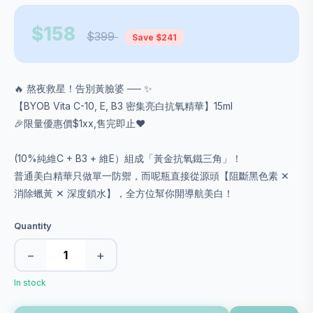
$158
$399
Save $241
🔥 熬夜救星！告別黃臉婆 ── ✨
【BYOB Vita C-10, E, B3 密集亮白抗氧精華】15ml
🎉限量優惠價$1xx,售完即止❤️
(10%純維C + B3 + 維E）組成「黃金抗氧鐵三角」！
普通美白精華只做單一防禦，而呢瓶直接從源頭【阻斷黑色素 ✕
消除蠟黃 ✕ 深度鎖水】，全方位幫你開導航美白！
Quantity
−
+
In stock