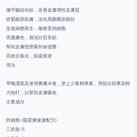
撫平皺紋幼紋，改善皮膚彈性及膚質
收緊眼部肌膚，淡化黑眼圈及眼紋
促進細胞再生，修復受損細胞
亮麗膚色，展現白皙美肌
幫助皮膚抵禦紫外線侵襲
高效抗氧化，延緩衰老
用法
早晚潔面及使用爽膚水後，塗上少量精華素，用指尖按摩及輕
力拍打，以幫助皮膚吸收。
主要成分
幹細胞 (脂質囊速滲配方)
三胜肽-5