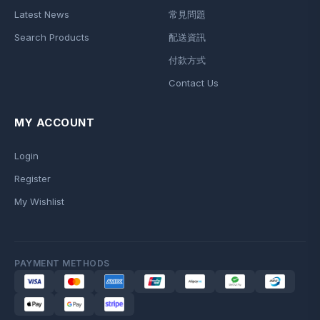
Latest News
常見問題
Search Products
配送資訊
付款方式
Contact Us
MY ACCOUNT
Login
Register
My Wishlist
PAYMENT METHODS