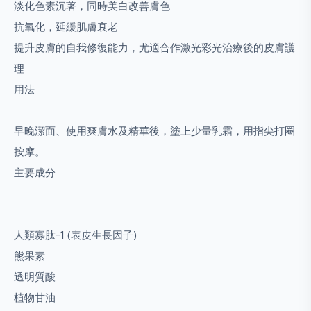
淡化色素沉著，同時美白改善膚色
抗氧化，延緩肌膚衰老
提升皮膚的自我修復能力，尤適合作激光彩光治療後的皮膚護
理
用法
早晚潔面、使用爽膚水及精華後，塗上少量乳霜，用指尖打圈
按摩。
主要成分
人類寡肽-1 (表皮生長因子)
熊果素
透明質酸
植物甘油