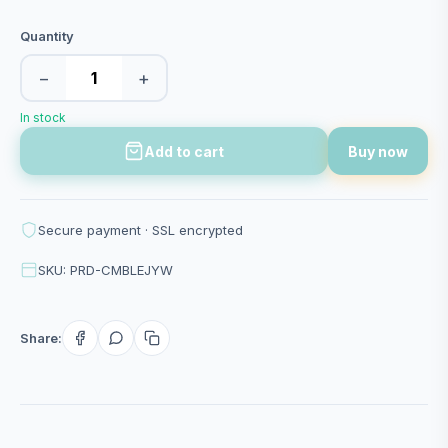
Quantity
−
+
In stock
Add to cart
Buy now
Secure payment · SSL encrypted
SKU: PRD-CMBLEJYW
Share: