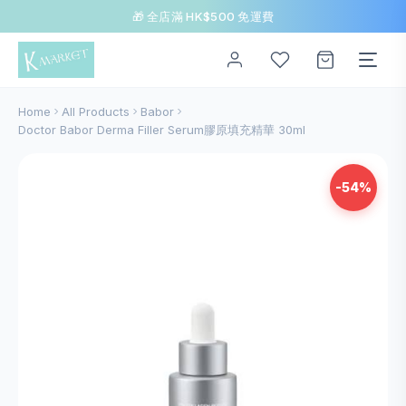
🎁 全店滿 HK$500 免運費
Home
All Products
Babor
Doctor Babor Derma Filler Serum膠原填充精華 30ml
-54%