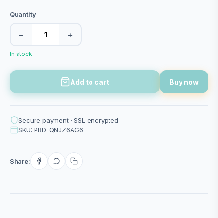
Quantity
−
+
In stock
Add to cart
Buy now
Secure payment · SSL encrypted
SKU: PRD-QNJZ6AG6
Share: