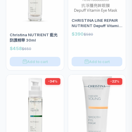
CHRISTINA LINE REPAIR
NUTRIENT Depuff Vitamin
Eye Mask 抗浮腫亮眸眼膜
$390
$580
Christina NUTRIENT 藍光
(60ml)
防護精華 30ml
$458
$650
Add to cart
Add to cart
-34%
-22%