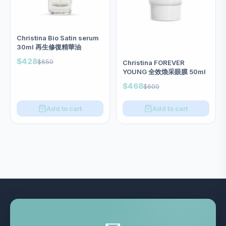
Christina Bio Satin serum
30ml 再生修復精華油
$428
$650
Christina FOREVER
YOUNG 全效煥采眼膜 50ml
$468
$600
Add to cart
Add to cart