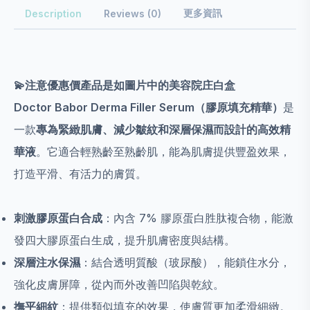
更多資訊
Description
Reviews (0)
💫注意優惠價產品是如圖片中的美容院庄白盒
Doctor Babor Derma Filler Serum（膠原填充精華）
是
一款
專為緊緻肌膚、減少皺紋和深層保濕而設計的高效精
華液
。它適合輕熟齡至熟齡肌，能為肌膚提供豐盈效果，
打造平滑、有活力的膚質。
刺激膠原蛋白合成
：內含 7% 膠原蛋白胜肽複合物，能激
發四大膠原蛋白生成，提升肌膚密度與結構。
深層注水保濕
：結合透明質酸（玻尿酸），能鎖住水分，
強化皮膚屏障，從內而外改善凹陷與乾紋。
撫平細紋
：提供類似填充的效果，使膚質更加柔滑細緻。