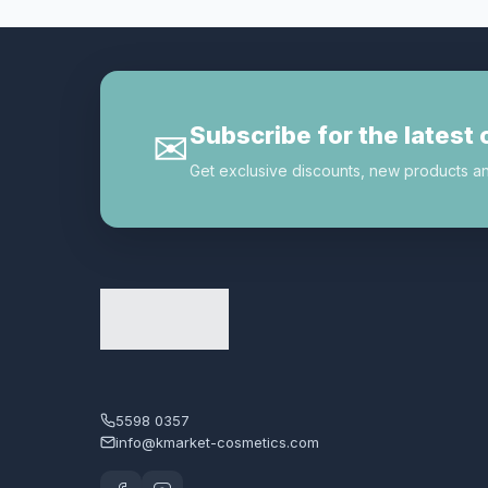
Subscribe for the latest 
✉
Get exclusive discounts, new products and 
5598 0357
info@kmarket-cosmetics.com