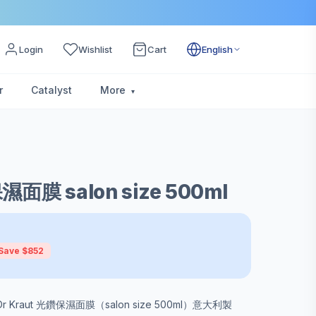
Login
Wishlist
Cart
English
r
Catalyst
More
濕面膜 salon size 500ml
Save $852
raut 光鑽保濕面膜（salon size 500ml）意大利製