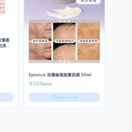
看優惠
白完美再
Epionce 深層修復能量面膜 50ml
$358
$650
Add to cart