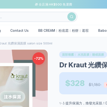
🎁 全店滿 HK$500 免運費
g
Contact Us
BB CREAM︱粉底霜︱粉餅︱遮瑕
Babo
Kraut 光鑽保濕面膜 salon size 500ml
面部噴霧︱ 水洗面膜︱睡眠面膜
-72%
Dr Kraut 光鑽保
$328
$1,180
✨💧提升保濕力，煥發光采肌！Dr K