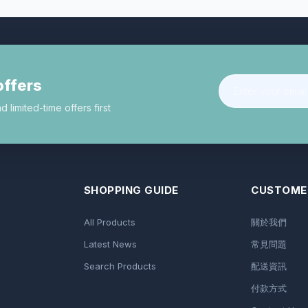
offers
limited-time offers first
SHOPPING GUIDE
CUSTOMER
All Products
關於我們
Latest News
常見問題
Search Products
配送資訊
付款方式