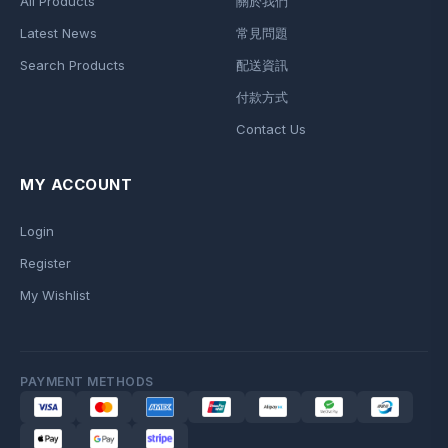
All Products
關於我們
Latest News
常見問題
Search Products
配送資訊
付款方式
Contact Us
MY ACCOUNT
Login
Register
My Wishlist
PAYMENT METHODS