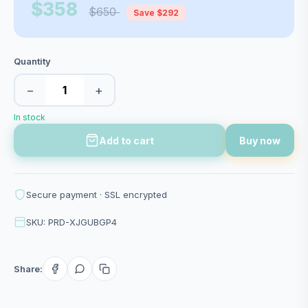
$358
$650
Save $292
Quantity
−
+
In stock
Add to cart
Buy now
Secure payment · SSL encrypted
SKU: PRD-XJGUBGP4
Share: