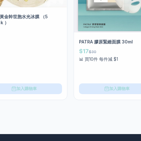
s 黃金幹世胞水光冰膜 （5
ck ）
PATRA 膠原緊緻面膜 30ml
$17
$30
📊 買10件 每件減 $1
加入購物車
加入購物車