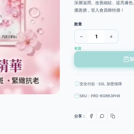
深層滋潤、改善細紋、提亮膚色
優惠價，登入會員睇特價！
數量
−
+
有貨
加
安全付款 · SSL 加密保障
SKU：PRD-RGRK3PH6
分享：