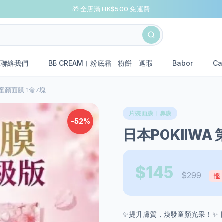
🎁 全店滿 HK$500 免運費
聯絡我們
BB CREAM︱粉底霜︱粉餅︱遮瑕
Babor
Ca
效童顏面膜 1盒7塊
片裝面膜︱鼻膜
-52%
日本POKIIWA
$145
$299
慳 
✨提升膚質，煥發童顏光采！✨ 