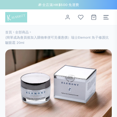
🎁 全店滿 HK$500 免運費
首頁
全部商品
(簡單成為會員後加入購物車便可見優惠價）瑞士Elemont 魚子修護抗
皺眼霜 20ml