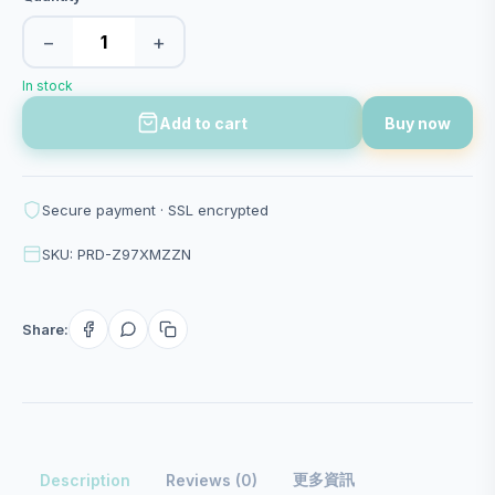
−
+
In stock
Add to cart
Buy now
Secure payment · SSL encrypted
SKU: PRD-Z97XMZZN
Share:
更多資訊
Description
Reviews (0)