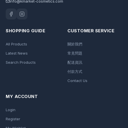
info@kmarket-cosmetics.com
SHOPPING GUIDE
CUSTOMER SERVICE
All Products
關於我們
Latest News
常見問題
Search Products
配送資訊
付款方式
Contact Us
MY ACCOUNT
Login
Register